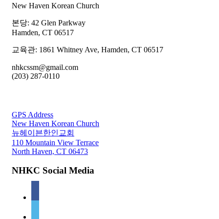
New Haven Korean Church
본당: 42 Glen Parkway
Hamden, CT 06517
교육관: 1861 Whitney Ave, Hamden, CT 06517
nhkcssm@gmail.com
(203) 287-0110
For GPS
GPS Address
New Haven Korean Church
뉴헤이븐한인교회
110 Mountain View Terrace
North Haven, CT 06473
NHKC Social Media
facebook
vimeo