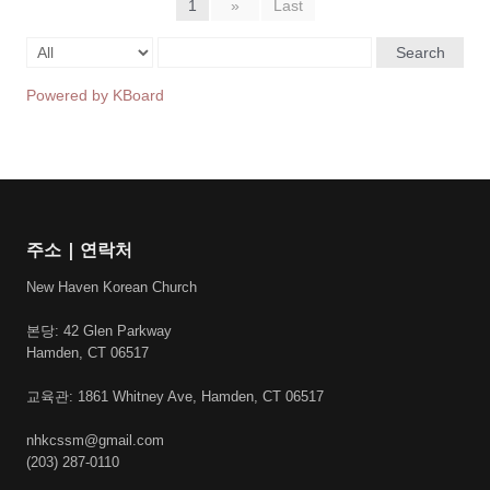
1
»
Last
Search
Powered by KBoard
주소 | 연락처
New Haven Korean Church
본당: 42 Glen Parkway
Hamden, CT 06517
교육관: 1861 Whitney Ave, Hamden, CT 06517
nhkcssm@gmail.com
(203) 287-0110