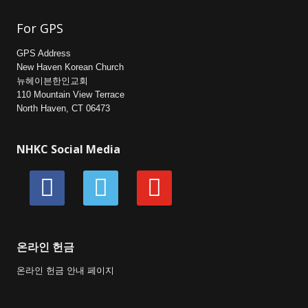
For GPS
GPS Address
New Haven Korean Church
뉴헤이븐한인교회
110 Mountain View Terrace
North Haven, CT 06473
NHKC Social Media
facebook
vimeo
youtube
온라인 헌금
온라인 헌금 안내 페이지