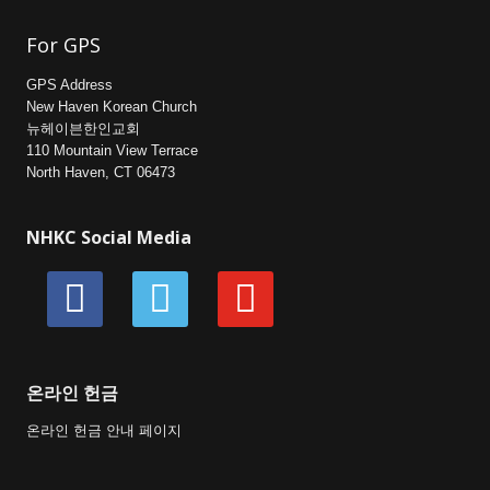
For GPS
GPS Address
New Haven Korean Church
뉴헤이븐한인교회
110 Mountain View Terrace
North Haven, CT 06473
NHKC Social Media
facebook
vimeo
youtube
온라인 헌금
온라인 헌금 안내 페이지