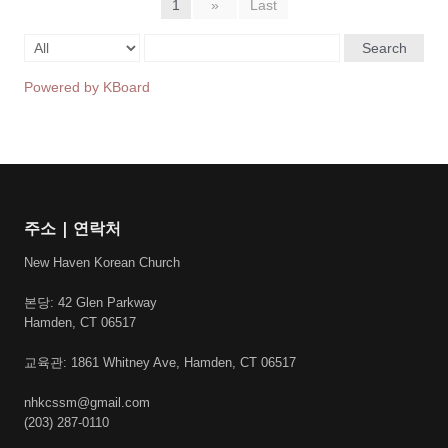
1
»
Last
Search
Powered by KBoard
주소 | 연락처
New Haven Korean Church
본당: 42 Glen Parkway
Hamden, CT 06517
교육관: 1861 Whitney Ave, Hamden, CT 06517
nhkcssm@gmail.com
(203) 287-0110