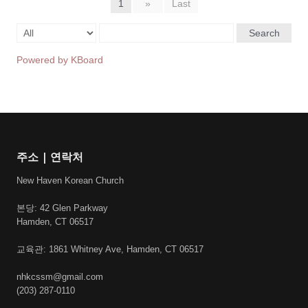
1
»
Last
Search
Powered by KBoard
주소 | 연락처
New Haven Korean Church
본당: 42 Glen Parkway
Hamden, CT 06517
교육관: 1861 Whitney Ave, Hamden, CT 06517
nhkcssm@gmail.com
(203) 287-0110