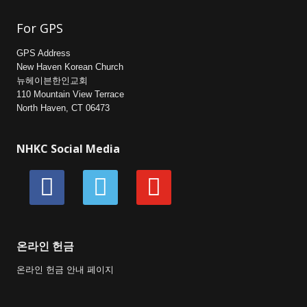
For GPS
GPS Address
New Haven Korean Church
뉴헤이븐한인교회
110 Mountain View Terrace
North Haven, CT 06473
NHKC Social Media
facebook
vimeo
youtube
온라인 헌금
온라인 헌금 안내 페이지