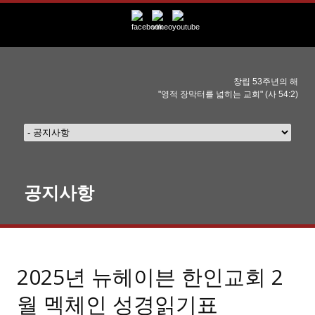
창립 53주년의 해
"영적 장막터를 넓히는 교회" (사 54:2)
공지사항
2025년 뉴헤이븐 한인교회 2
월 멕체인 성경읽기표