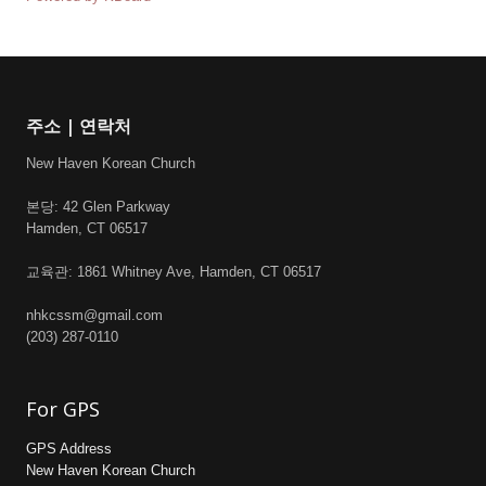
주소 | 연락처
New Haven Korean Church
본당: 42 Glen Parkway
Hamden, CT 06517
교육관: 1861 Whitney Ave, Hamden, CT 06517
nhkcssm@gmail.com
(203) 287-0110
For GPS
GPS Address
New Haven Korean Church