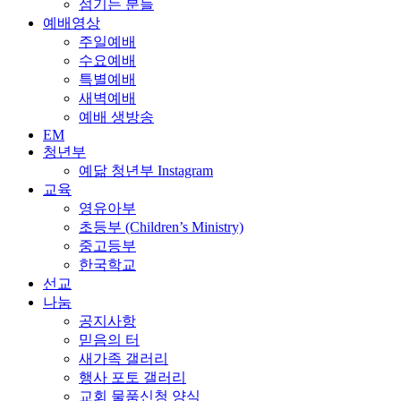
섬기는 분들
예배영상
주일예배
수요예배
특별예배
새벽예배
예배 생방송
EM
청년부
예닮 청년부 Instagram
교육
영유아부
초등부 (Children’s Ministry)
중고등부
한국학교
선교
나눔
공지사항
믿음의 터
새가족 갤러리
행사 포토 갤러리
교회 물품신청 양식