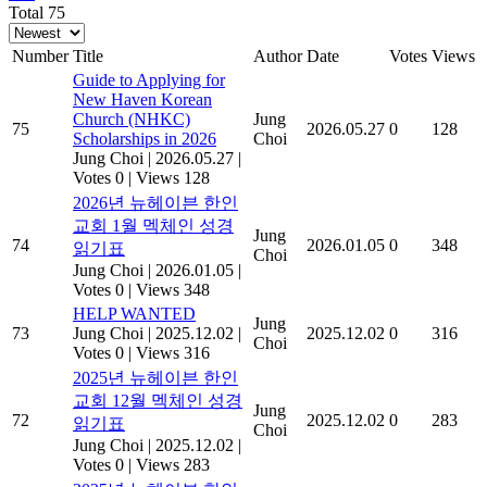
Total 75
Number
Title
Author
Date
Votes
Views
Guide to Applying for
New Haven Korean
Church (NHKC)
Jung
75
2026.05.27
0
128
Scholarships in 2026
Choi
Jung Choi
|
2026.05.27
|
Votes 0
|
Views 128
2026년 뉴헤이븐 한인
교회 1월 멕체인 성경
Jung
74
2026.01.05
0
348
읽기표
Choi
Jung Choi
|
2026.01.05
|
Votes 0
|
Views 348
HELP WANTED
Jung
73
Jung Choi
|
2025.12.02
|
2025.12.02
0
316
Choi
Votes 0
|
Views 316
2025년 뉴헤이븐 한인
교회 12월 멕체인 성경
Jung
72
2025.12.02
0
283
읽기표
Choi
Jung Choi
|
2025.12.02
|
Votes 0
|
Views 283