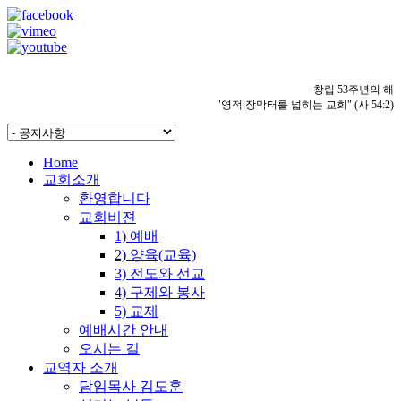
창립 53주년의 해
"영적 장막터를 넓히는 교회" (사 54:2)
Home
교회소개
환영합니다
교회비젼
1) 예배
2) 양육(교육)
3) 전도와 선교
4) 구제와 봉사
5) 교제
예배시간 안내
오시는 길
교역자 소개
담임목사 김도훈