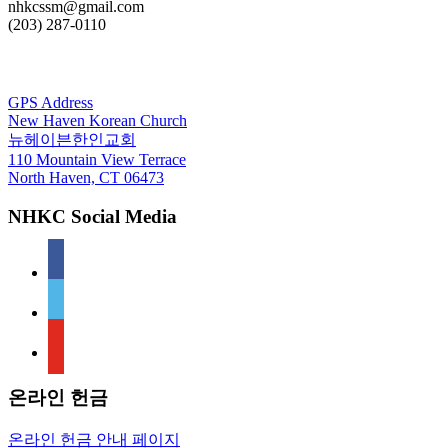
nhkcssm@gmail.com
(203) 287-0110
For GPS
GPS Address
New Haven Korean Church
뉴헤이븐한인교회
110 Mountain View Terrace
North Haven, CT 06473
NHKC Social Media
facebook
vimeo
youtube
온라인 헌금
온라인 헌금 안내 페이지