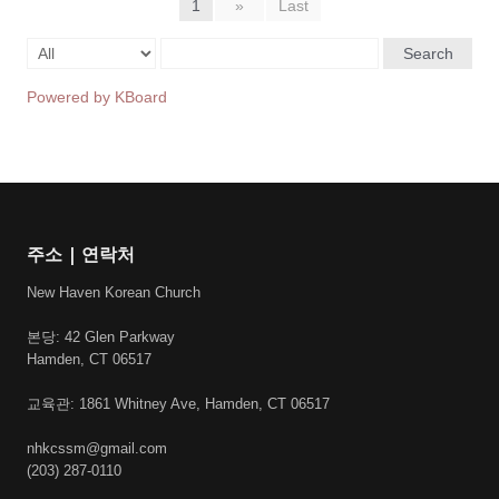
1
»
Last
Search
Powered by KBoard
주소 | 연락처
New Haven Korean Church
본당: 42 Glen Parkway
Hamden, CT 06517
교육관: 1861 Whitney Ave, Hamden, CT 06517
nhkcssm@gmail.com
(203) 287-0110