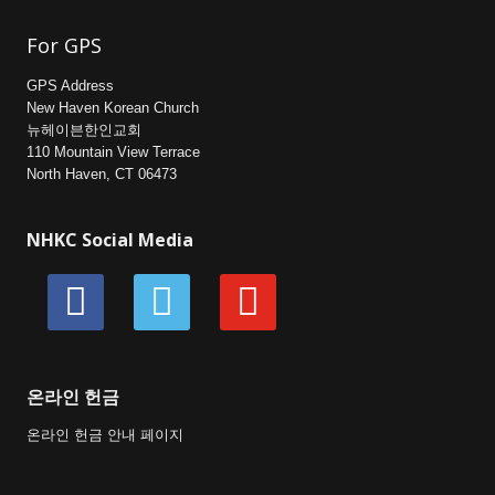
For GPS
GPS Address
New Haven Korean Church
뉴헤이븐한인교회
110 Mountain View Terrace
North Haven, CT 06473
NHKC Social Media
facebook
vimeo
youtube
온라인 헌금
온라인 헌금 안내 페이지