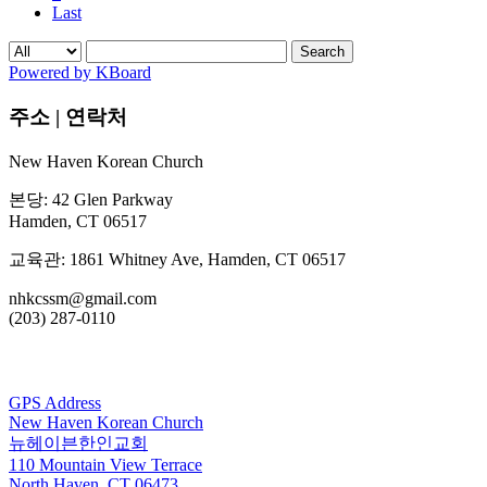
Last
Search
Powered by KBoard
주소 | 연락처
New Haven Korean Church
본당: 42 Glen Parkway
Hamden, CT 06517
교육관: 1861 Whitney Ave, Hamden, CT 06517
nhkcssm@gmail.com
(203) 287-0110
For GPS
GPS Address
New Haven Korean Church
뉴헤이븐한인교회
110 Mountain View Terrace
North Haven, CT 06473