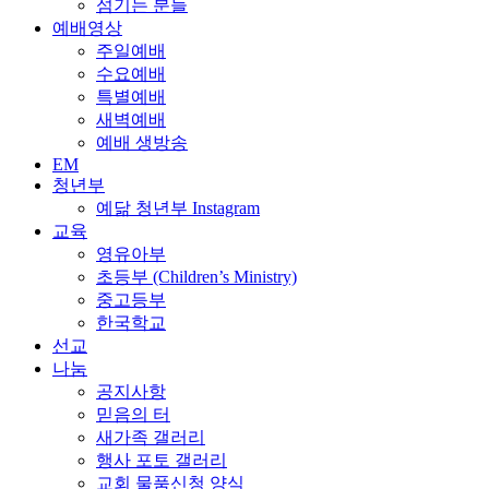
섬기는 분들
예배영상
주일예배
수요예배
특별예배
새벽예배
예배 생방송
EM
청년부
예닮 청년부 Instagram
교육
영유아부
초등부 (Children’s Ministry)
중고등부
한국학교
선교
나눔
공지사항
믿음의 터
새가족 갤러리
행사 포토 갤러리
교회 물품신청 양식