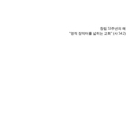
창립 53주년의 해
"영적 장막터를 넓히는 교회" (사 54:2)