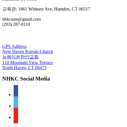
교육관: 1861 Whitney Ave, Hamden, CT 06517
nhkcssm@gmail.com
(203) 287-0110
For GPS
GPS Address
New Haven Korean Church
뉴헤이븐한인교회
110 Mountain View Terrace
North Haven, CT 06473
NHKC Social Media
facebook
vimeo
youtube