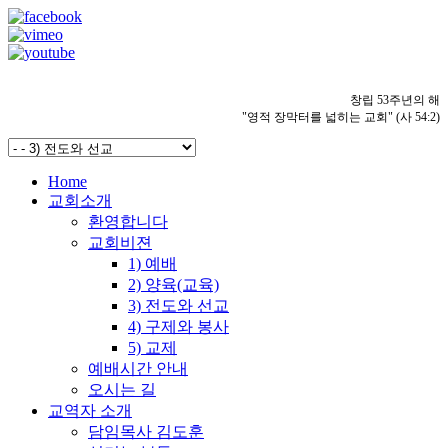
창립 53주년의 해
"영적 장막터를 넓히는 교회" (사 54:2)
Home
교회소개
환영합니다
교회비젼
1) 예배
2) 양육(교육)
3) 전도와 선교
4) 구제와 봉사
5) 교제
예배시간 안내
오시는 길
교역자 소개
담임목사 김도훈