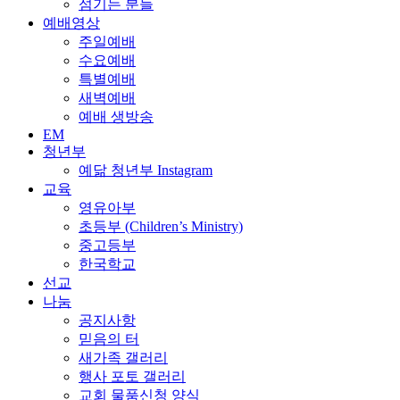
섬기는 분들
예배영상
주일예배
수요예배
특별예배
새벽예배
예배 생방송
EM
청년부
예닮 청년부 Instagram
교육
영유아부
초등부 (Children’s Ministry)
중고등부
한국학교
선교
나눔
공지사항
믿음의 터
새가족 갤러리
행사 포토 갤러리
교회 물품신청 양식