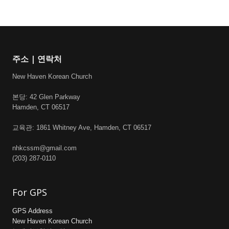
주소 | 연락처
New Haven Korean Church
본당: 42 Glen Parkway
Hamden, CT 06517
교육관: 1861 Whitney Ave, Hamden, CT 06517
nhkcssm@gmail.com
(203) 287-0110
For GPS
GPS Address
New Haven Korean Church