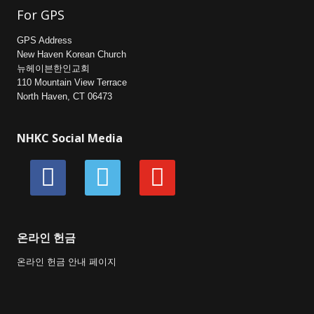
For GPS
GPS Address
New Haven Korean Church
뉴헤이븐한인교회
110 Mountain View Terrace
North Haven, CT 06473
NHKC Social Media
facebook
vimeo
youtube
온라인 헌금
온라인 헌금 안내 페이지