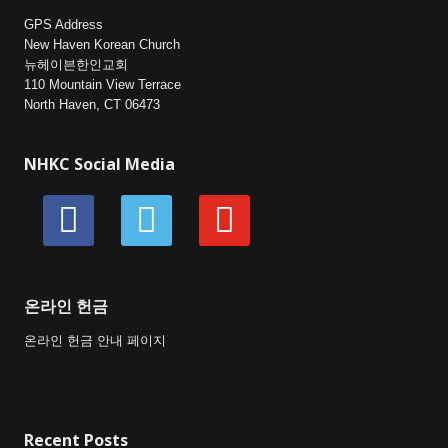
GPS Address
New Haven Korean Church
뉴헤이븐한인교회
110 Mountain View Terrace
North Haven, CT 06473
NHKC Social Media
facebook
vimeo
youtube
온라인 헌금
온라인 헌금 안내 페이지
Recent Posts