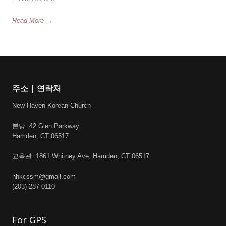
Read More →
주소 | 연락처
New Haven Korean Church
본당: 42 Glen Parkway
Hamden, CT 06517
교육관: 1861 Whitney Ave, Hamden, CT 06517
nhkcssm@gmail.com
(203) 287-0110
For GPS