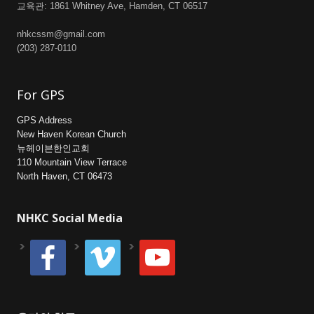
교육관: 1861 Whitney Ave, Hamden, CT 06517
nhkcssm@gmail.com
(203) 287-0110
For GPS
GPS Address
New Haven Korean Church
뉴헤이븐한인교회
110 Mountain View Terrace
North Haven, CT 06473
NHKC Social Media
facebook
vimeo
youtube