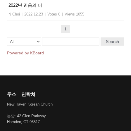
2022년 믿음의 터
N Choi
|
2022.12.23
|
Votes 0
|
Views 1055
1
Search
Powered by KBoard
주소 | 연락처
New Haven Korean Church
본당: 42 Glen Parkway
Hamden, CT 06517