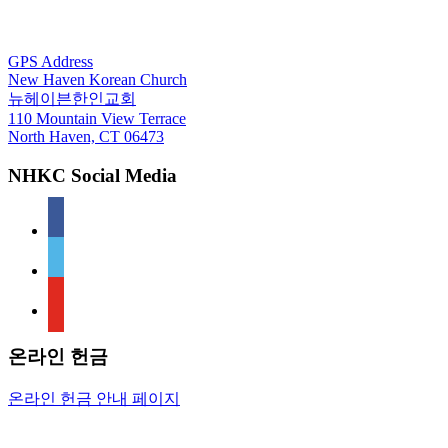
For GPS
GPS Address
New Haven Korean Church
뉴헤이븐한인교회
110 Mountain View Terrace
North Haven, CT 06473
NHKC Social Media
facebook
vimeo
youtube
온라인 헌금
온라인 헌금 안내 페이지