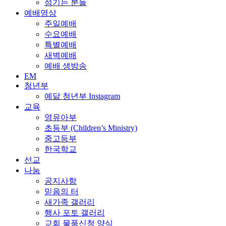
섬기는 분들
예배영상
주일예배
수요예배
특별예배
새벽예배
예배 생방송
EM
청년부
예닮 청년부 Instagram
교육
영유아부
초등부 (Children’s Ministry)
중고등부
한국학교
선교
나눔
공지사항
믿음의 터
새가족 갤러리
행사 포토 갤러리
교회 물품신청 양식