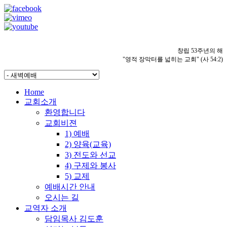
창립 53주년의 해
"영적 장막터를 넓히는 교회" (사 54:2)
Home
교회소개
환영합니다
교회비젼
1) 예배
2) 양육(교육)
3) 전도와 선교
4) 구제와 봉사
5) 교제
예배시간 안내
오시는 길
교역자 소개
담임목사 김도훈