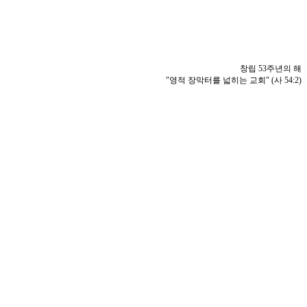
창립 53주년의 해
"영적 장막터를 넓히는 교회" (사 54:2)