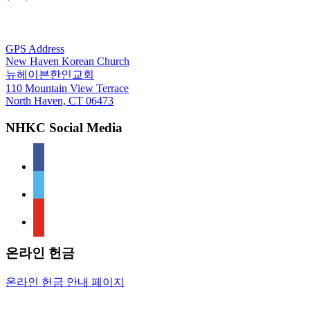
For GPS
GPS Address
New Haven Korean Church
뉴헤이븐한인교회
110 Mountain View Terrace
North Haven, CT 06473
NHKC Social Media
facebook
vimeo
youtube
온라인 헌금
온라인 헌금 안내 페이지