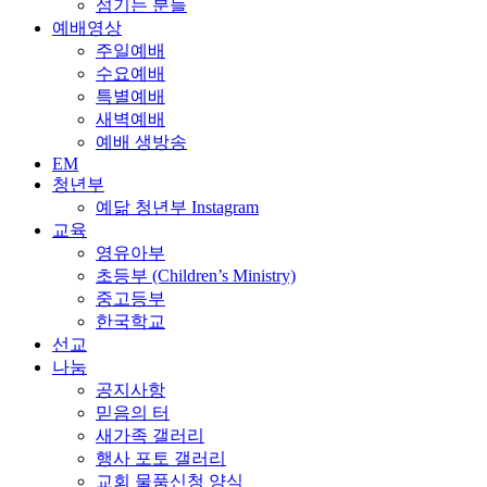
섬기는 분들
예배영상
주일예배
수요예배
특별예배
새벽예배
예배 생방송
EM
청년부
예닮 청년부 Instagram
교육
영유아부
초등부 (Children’s Ministry)
중고등부
한국학교
선교
나눔
공지사항
믿음의 터
새가족 갤러리
행사 포토 갤러리
교회 물품신청 양식