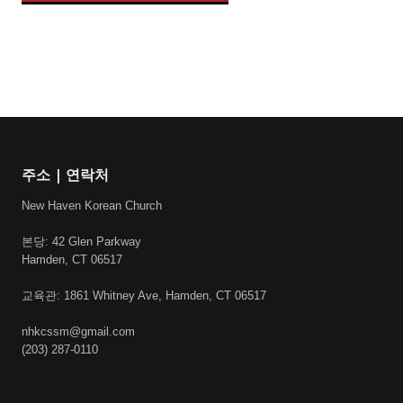
주소 | 연락처
New Haven Korean Church
본당: 42 Glen Parkway
Hamden, CT 06517
교육관: 1861 Whitney Ave, Hamden, CT 06517
nhkcssm@gmail.com
(203) 287-0110