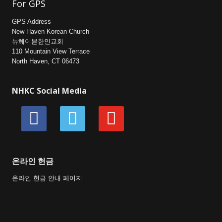
For GPS
GPS Address
New Haven Korean Church
뉴헤이븐한인교회
110 Mountain View Terrace
North Haven, CT 06473
NHKC Social Media
facebook
vimeo
youtube
온라인 헌금
온라인 헌금 안내 페이지