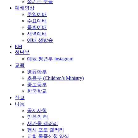
섬기는 분들
예배영상
주일예배
수요예배
특별예배
새벽예배
예배 생방송
EM
청년부
예닮 청년부 Instagram
교육
영유아부
초등부 (Children’s Ministry)
중고등부
한국학교
선교
나눔
공지사항
믿음의 터
새가족 갤러리
행사 포토 갤러리
교회 물품신청 양식