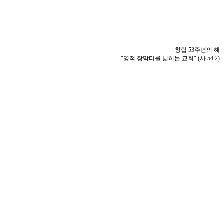
창립 53주년의 해
"영적 장막터를 넓히는 교회" (사 54:2)