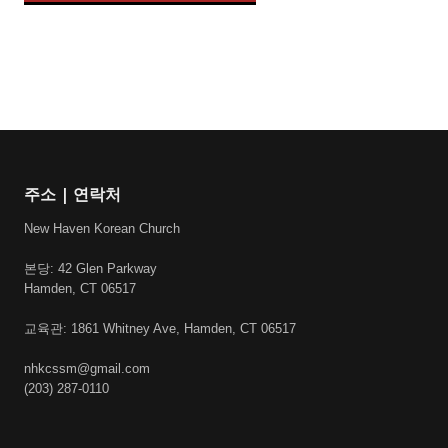
주소 | 연락처
New Haven Korean Church
본당: 42 Glen Parkway
Hamden, CT 06517
교육관: 1861 Whitney Ave, Hamden, CT 06517
nhkcssm@gmail.com
(203) 287-0110