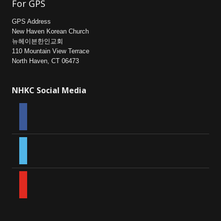
For GPS
GPS Address
New Haven Korean Church
뉴헤이븐한인교회
110 Mountain View Terrace
North Haven, CT 06473
NHKC Social Media
facebook
vimeo
youtube