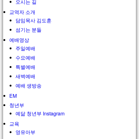
오시는 길
교역자 소개
담임목사 김도훈
섬기는 분들
예배영상
주일예배
수요예배
특별예배
새벽예배
예배 생방송
EM
청년부
예닮 청년부 Instagram
교육
영유아부