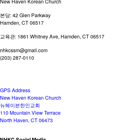
New Haven Korean Church
본당: 42 Glen Parkway
Hamden, CT 06517
교육관: 1861 Whitney Ave, Hamden, CT 06517
nhkcssm@gmail.com
(203) 287-0110
For GPS
GPS Address
New Haven Korean Church
뉴헤이븐한인교회
110 Mountain View Terrace
North Haven, CT 06473
NHKC Social Media