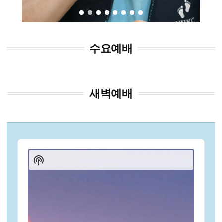
수요예배
새벽예배
Audio
Player
Show
Podcast
Information