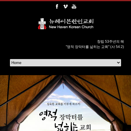
창립 53주년의 해
"영적 장막터를 넓히는 교회" (사 54:2)