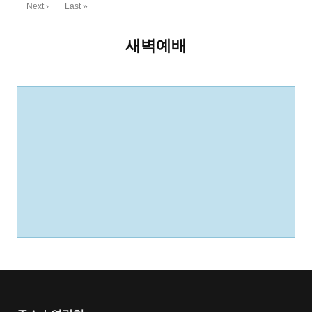
Next ›
Last »
새벽예배
Previous
Show
Next
Episode
Episodes
Episode
Show
List
Podcast
Information