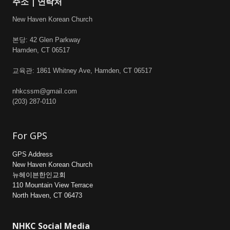
주소 | 연락처
New Haven Korean Church
본당: 42 Glen Parkway
Hamden, CT 06517
교육관: 1861 Whitney Ave, Hamden, CT 06517
nhkcssm@gmail.com
(203) 287-0110
For GPS
GPS Address
New Haven Korean Church
뉴헤이븐한인교회
110 Mountain View Terrace
North Haven, CT 06473
NHKC Social Media