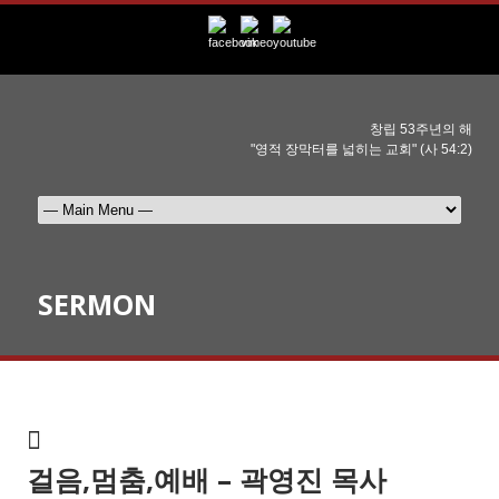
창립 53주년의 해
"영적 장막터를 넓히는 교회" (사 54:2)
SERMON
걸음,멈춤,예배 – 곽영진 목사