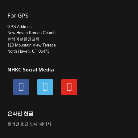
For GPS
GPS Address
New Haven Korean Church
뉴헤이븐한인교회
110 Mountain View Terrace
North Haven, CT 06473
NHKC Social Media
facebook
vimeo
youtube
온라인 헌금
온라인 헌금 안내 페이지