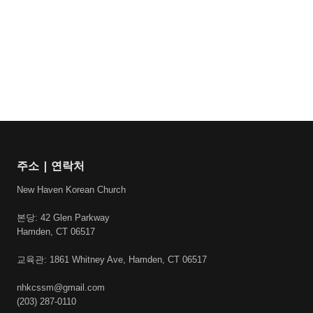
주소 | 연락처
New Haven Korean Church
본당: 42 Glen Parkway
Hamden, CT 06517
교육관: 1861 Whitney Ave, Hamden, CT 06517
nhkcssm@gmail.com
(203) 287-0110