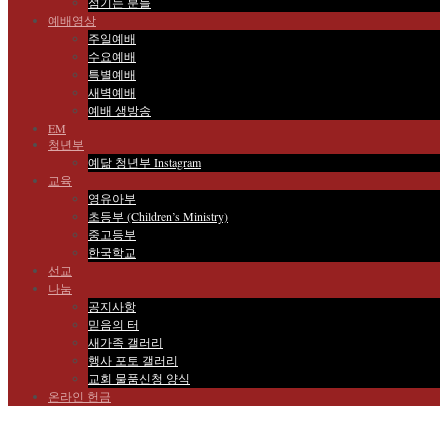
섬기는 분들
예배영상
주일예배
수요예배
특별예배
새벽예배
예배 생방송
EM
청년부
예닮 청년부 Instagram
교육
영유아부
초등부 (Children’s Ministry)
중고등부
한국학교
선교
나눔
공지사항
믿음의 터
새가족 갤러리
행사 포토 갤러리
교회 물품신청 양식
온라인 헌금
Sermon