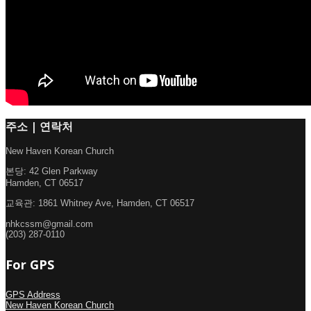
주소 | 연락처
New Haven Korean Church
본당: 42 Glen Parkway
Hamden, CT 06517
교육관: 1861 Whitney Ave, Hamden, CT 06517
nhkcssm@gmail.com
(203) 287-0110
For GPS
GPS Address
New Haven Korean Church