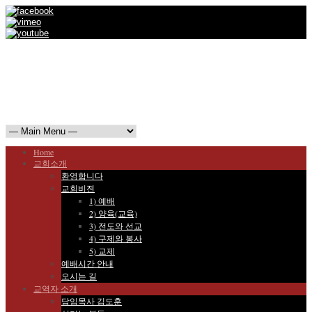
창립 53주년의 해
"영적 장막터를 넓히는 교회" (사 54:2)
Home
교회소개
환영합니다
교회비젼
1) 예배
2) 양육(교육)
3) 전도와 선교
4) 구제와 봉사
5) 교제
예배시간 안내
오시는 길
교역자 소개
담임목사 김도훈