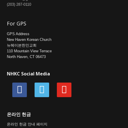
(203) 287-0110
For GPS
GPS Address
New Haven Korean Church
뉴헤이븐한인교회
110 Mountain View Terrace
North Haven, CT 06473
NHKC Social Media
facebook
vimeo
youtube
온라인 헌금
온라인 헌금 안내 페이지