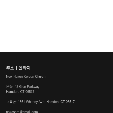
주소 | 연락처
New Haven Korean Church
본당: 42 Glen Parkway
Hamden, CT 06517
교육관: 1861 Whitney Ave, Hamden, CT 06517
nhkcssm@gmail.com