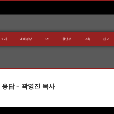
 소개
예배영상
EM
청년부
교육
선교
 응답 – 곽영진 목사