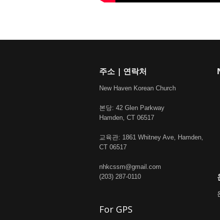
주소 | 연락처
New Haven Korean Church
본당: 42 Glen Parkway
Hamden, CT 06517
교육관: 1861 Whitney Ave, Hamden,
CT 06517
nhkcssm@gmail.com
(203) 287-0110
For GPS