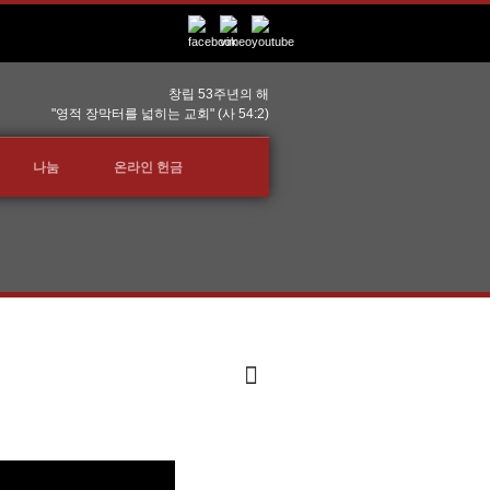
창립 53주년의 해
"영적 장막터를 넓히는 교회" (사 54:2)
나눔
온라인 헌금