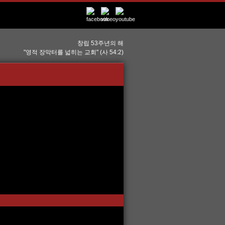
창립 53주년의 해
"영적 장막터를 넓히는 교회" (사 54:2)