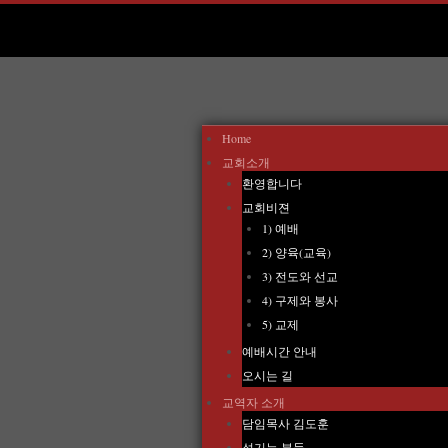
Home
교회소개
환영합니다
교회비젼
1) 예배
2) 양육(교육)
3) 전도와 선교
4) 구제와 봉사
5) 교제
예배시간 안내
오시는 길
교역자 소개
담임목사 김도훈
섬기는 분들