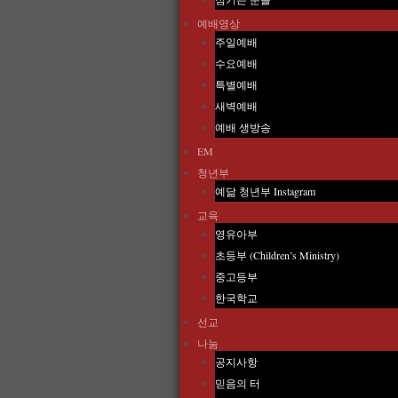
예배영상
주일예배
수요예배
특별예배
새벽예배
예배 생방송
EM
청년부
예닮 청년부 Instagram
교육
영유아부
초등부 (Children’s Ministry)
중고등부
한국학교
선교
나눔
공지사항
믿음의 터