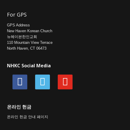
For GPS
GPS Address
New Haven Korean Church
뉴헤이븐한인교회
110 Mountain View Terrace
North Haven, CT 06473
NHKC Social Media
facebook
vimeo
youtube
온라인 헌금
온라인 헌금 안내 페이지