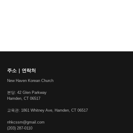
주소 | 연락처
New Haven Korean Church
본당: 42 Glen Parkway
Hamden, CT 06517
교육관: 1861 Whitney Ave, Hamden, CT 06517
nhkcssm@gmail.com
(203) 287-0110