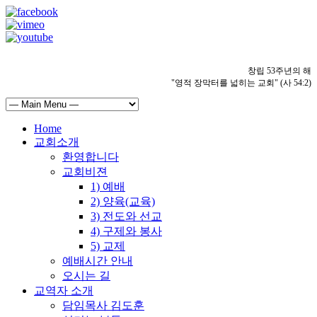
창립 53주년의 해
"영적 장막터를 넓히는 교회" (사 54:2)
Home
교회소개
환영합니다
교회비젼
1) 예배
2) 양육(교육)
3) 전도와 선교
4) 구제와 봉사
5) 교제
예배시간 안내
오시는 길
교역자 소개
담임목사 김도훈