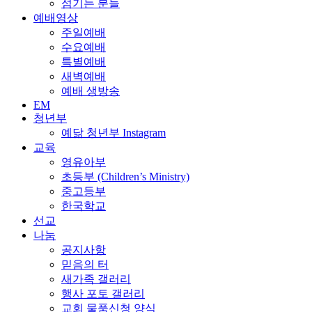
섬기는 분들
예배영상
주일예배
수요예배
특별예배
새벽예배
예배 생방송
EM
청년부
예닮 청년부 Instagram
교육
영유아부
초등부 (Children’s Ministry)
중고등부
한국학교
선교
나눔
공지사항
믿음의 터
새가족 갤러리
행사 포토 갤러리
교회 물품신청 양식