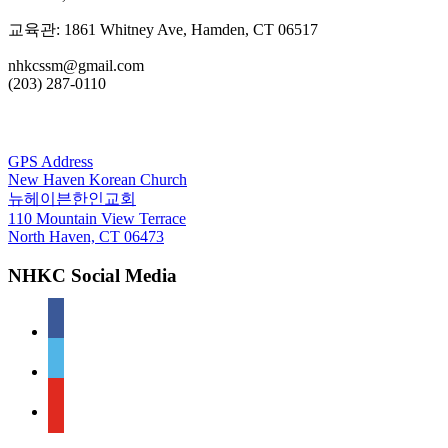
교육관: 1861 Whitney Ave, Hamden, CT 06517
nhkcssm@gmail.com
(203) 287-0110
For GPS
GPS Address
New Haven Korean Church
뉴헤이븐한인교회
110 Mountain View Terrace
North Haven, CT 06473
NHKC Social Media
facebook
vimeo
youtube