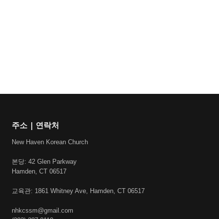
주소 | 연락처
New Haven Korean Church
본당: 42 Glen Parkway
Hamden, CT 06517
교육관: 1861 Whitney Ave, Hamden, CT 06517
nhkcssm@gmail.com