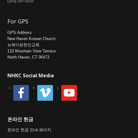
(203) 287-0110
For GPS
GPS Address
New Haven Korean Church
뉴헤이븐한인교회
110 Mountain View Terrace
North Haven, CT 06473
NHKC Social Media
facebook
vimeo
youtube
온라인 헌금
온라인 헌금 안내 페이지