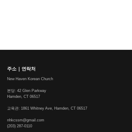
주소 | 연락처
New Haven Korean Church
본당: 42 Glen Parkway
Hamden, CT 06517
교육관: 1861 Whitney Ave, Hamden, CT 06517
nhkcssm@gmail.com
(203) 287-0110