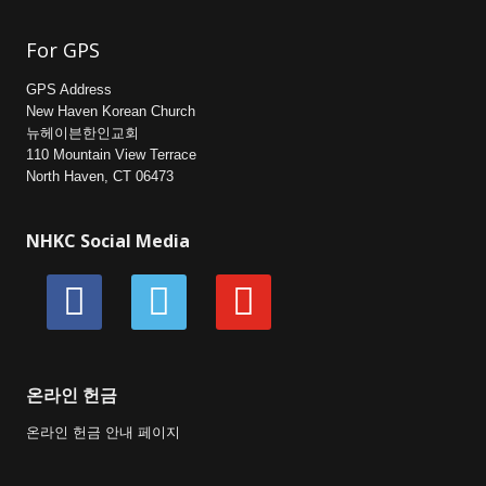
For GPS
GPS Address
New Haven Korean Church
뉴헤이븐한인교회
110 Mountain View Terrace
North Haven, CT 06473
NHKC Social Media
facebook
vimeo
youtube
온라인 헌금
온라인 헌금 안내 페이지