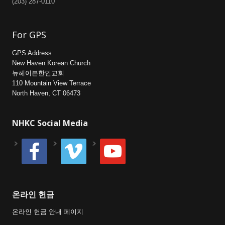
(203) 287-0110
For GPS
GPS Address
New Haven Korean Church
뉴헤이븐한인교회
110 Mountain View Terrace
North Haven, CT 06473
NHKC Social Media
facebook
vimeo
youtube
온라인 헌금
온라인 헌금 안내 페이지