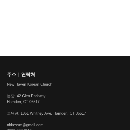
주소 | 연락처
New Haven Korean Church
본당: 42 Glen Parkway
Hamden, CT 06517
교육관: 1861 Whitney Ave, Hamden, CT 06517
nhkcssm@gmail.com