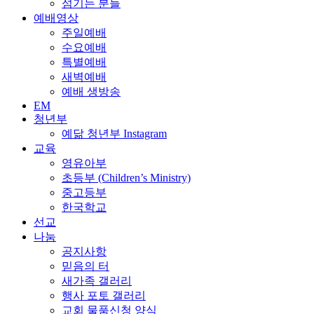
섬기는 분들
예배영상
주일예배
수요예배
특별예배
새벽예배
예배 생방송
EM
청년부
예닮 청년부 Instagram
교육
영유아부
초등부 (Children’s Ministry)
중고등부
한국학교
선교
나눔
공지사항
믿음의 터
새가족 갤러리
행사 포토 갤러리
교회 물품신청 양식