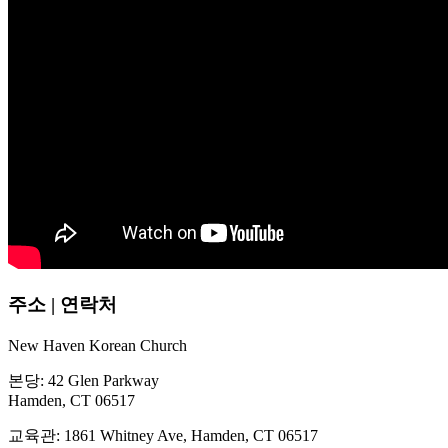
주소 | 연락처
New Haven Korean Church
본당: 42 Glen Parkway
Hamden, CT 06517
교육관: 1861 Whitney Ave, Hamden, CT 06517