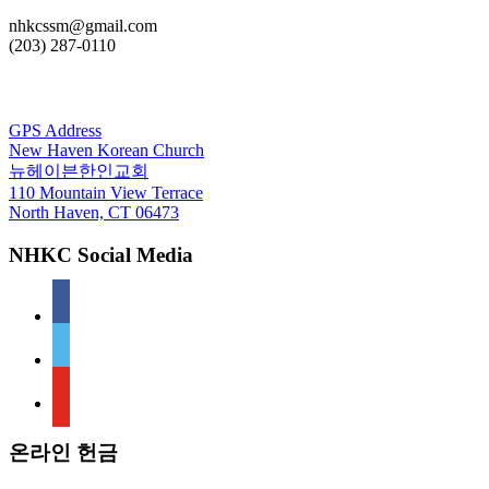
nhkcssm@gmail.com
(203) 287-0110
For GPS
GPS Address
New Haven Korean Church
뉴헤이븐한인교회
110 Mountain View Terrace
North Haven, CT 06473
NHKC Social Media
facebook
vimeo
youtube
온라인 헌금