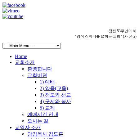
창립 53주년의 해
"영적 장막터를 넓히는 교회" (사 54:2)
Home
교회소개
환영합니다
교회비젼
1) 예배
2) 양육(교육)
3) 전도와 선교
4) 구제와 봉사
5) 교제
예배시간 안내
오시는 길
교역자 소개
담임목사 김도훈