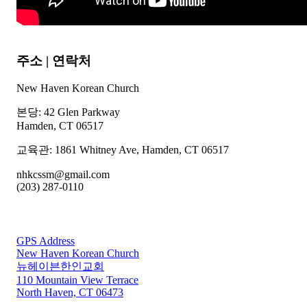
주소 | 연락처
New Haven Korean Church
본당: 42 Glen Parkway
Hamden, CT 06517
교육관: 1861 Whitney Ave, Hamden, CT 06517
nhkcssm@gmail.com
(203) 287-0110
For GPS
GPS Address
New Haven Korean Church
뉴헤이븐한인교회
110 Mountain View Terrace
North Haven, CT 06473