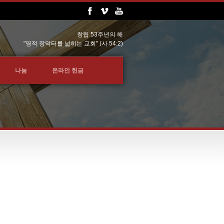
창립 53주년의 해
"영적 장막터를 넓히는 교회" (사 54:2)
나눔
온라인 헌금