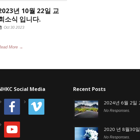
2023년 10월 22일 교
회소식 입니다.
Oct 30 2023
Read More →
NHKC Social Media
Recent Posts
facebook
vimeo
2024년 6월 2
No Responses.
youtube
2020 년 8월30
No Responses.